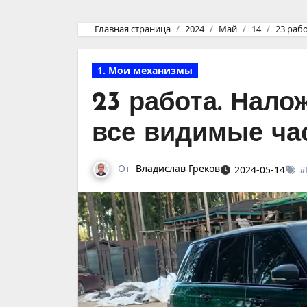
Главная страница
2024
Май
14
23 раб
1. Мои механизмы
23 работа. Нало
все видимые час
От
Владислав Греков
2024-05-14
#