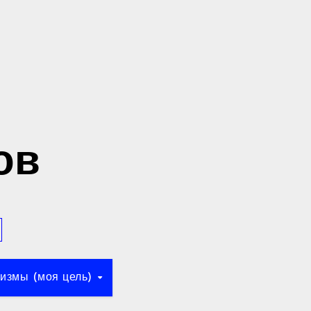
ов
низмы (моя цель)