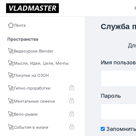
Лента
Служба 
Пространства
Для
🚀
Видеоуроки Blender
Имя пользов
🚀
Мысли, Идеи, Цели, Мечты
🚀
Покупки на ОЗОН
🚀
Гипно-проработки
Пароль
🚀
Ментальные семена
🚀
Вело-рывки
🚀
События в жизни
Запомнить