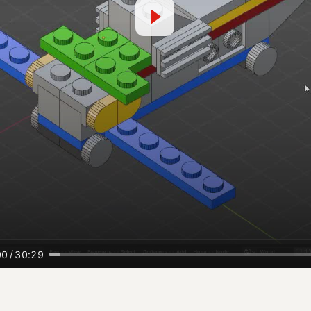
/
00
30:29